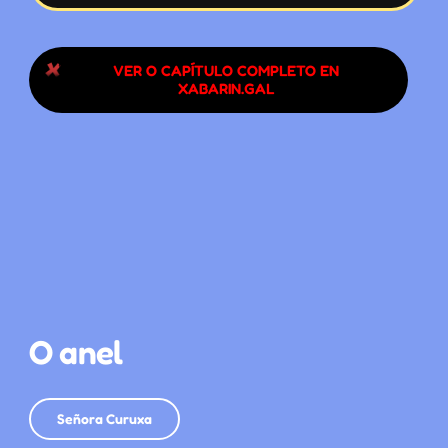
VER O CAPÍTULO COMPLETO EN
XABARIN.GAL
O anel
Señora Curuxa